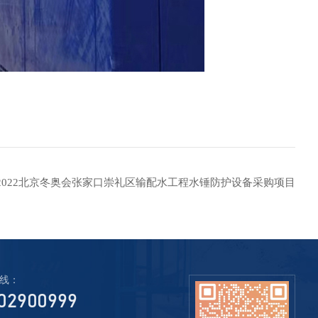
2022北京冬奥会张家口崇礼区输配水工程水锤防护设备采购项目
线：
02900999